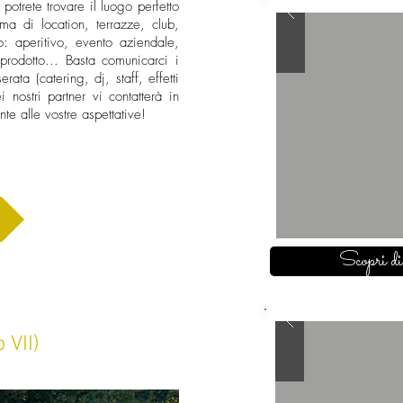
 potrete trovare il luogo perfetto
 di location, terrazze, club,
to: aperitivo, evento aziendale,
prodotto... Basta comunicarci i
rata (catering, dj, staff, effetti
i nostri partner vi contatterà in
e alle vostre aspettative!
Scopri di
 VII)