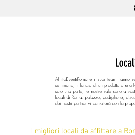
Affitto
Roma
eventi
Tipo di 
Local
AffittoEventiRoma e i suoi team hanno se
seminario, il lancio di un prodotto o una f
solo una parte, le nostre sale sono a vo
locali di Roma: palazzo, padiglione, discote
dei nostri partner vi contatterà con la pro
I migliori locali da affittare a R