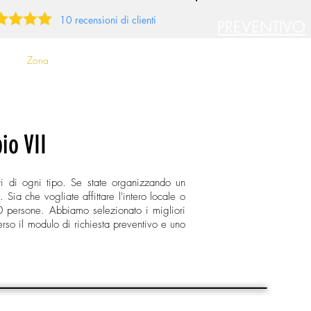
10 recensioni di clienti
PREVENTIVO
GRATUITO
Zona
Criteri specifici
io VII
ti di ogni tipo. Se state organizzando un
 Sia che vogliate affittare l'intero locale o
0 persone. Abbiamo selezionato i migliori
verso il modulo di richiesta preventivo e uno