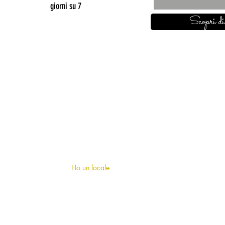
giorni su 7
Scopri di
SU DI NOI
Chi siamo
?
F.A.Q (domande frequenti)
Ho un locale