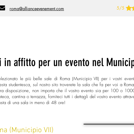
5/5
roma@allianceevenement.com
luogo
Tipo di evento
Numero di persone
i in affitto per un evento nel Municip
lezionato le più belle sale di Roma (Municipio VII) per i vostri even
esta studentesca, sul nostro sito troverete la sala che fa per voi a Roma.
stra disposizione, non importa che il vostro evento sia per 100 o 100
ca, cantina o terrazza, forniteci tutti i dettagli del vostro evento attra
posta di una sala in meno di 48 ore!
oma (Municipio VII)