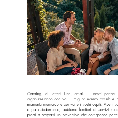
Catering, dj, effetti luce, artisti... i nostri partn
organizzeranno con voi il miglior evento possibile p
momento memorabile per voi e i vostri ospiti. Aperitivo
o gala studentesco, abbiamo fornitori di servizi specia
pronti a proporvi un preventivo che corrisponde perfet