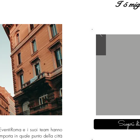
I 5 migl
Scopri di
toEventiRoma e i suoi team hanno
importa in quale punto della città