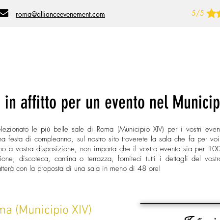
5/5
roma@allianceevenement.com
luogo
Tipo di evento
Numero di persone
i in affitto per un evento nel Municip
lezionato le più belle sale di Roma (Municipio XIV) per i vostri even
 festa di compleanno, sul nostro sito troverete la sala che fa per voi 
sono a vostra disposizione, non importa che il vostro evento sia per 
one, discoteca, cantina o terrazza, forniteci tutti i dettagli del vost
tatterà con la proposta di una sala in meno di 48 ore!
oma (Municipio XIV)