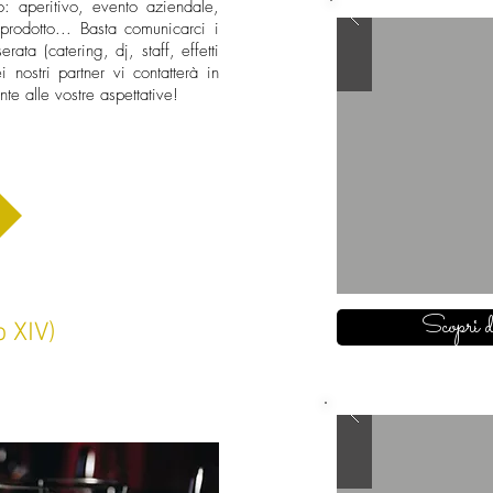
to: aperitivo, evento aziendale,
prodotto... Basta comunicarci i
rata (catering, dj, staff, effetti
i nostri partner vi contatterà in
e alle vostre aspettative!
Scopri d
o XIV)