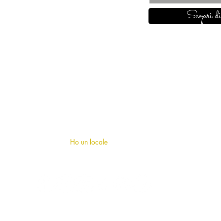
Scopri di
SU DI NOI
Chi siamo
?
F.A.Q (domande frequenti)
Ho un locale