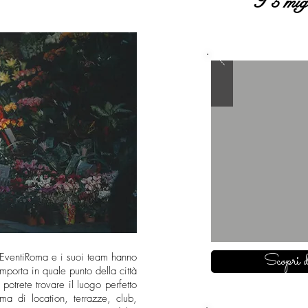
I 5 migl
Scopri d
toEventiRoma e i suoi team hanno
importa in quale punto della città
 potrete trovare il luogo perfetto
 di location, terrazze, club,