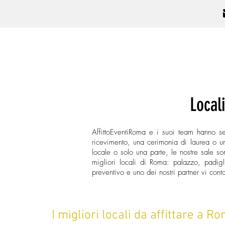
Affitto
Roma
eventi
Tipo di 
Local
AffittoEventiRoma e i suoi team hanno se
ricevimento, una cerimonia di laurea o una
locale o solo una parte, le nostre sale 
migliori locali di Roma: palazzo, padigli
preventivo e uno dei nostri partner vi con
I migliori locali da affittare a R