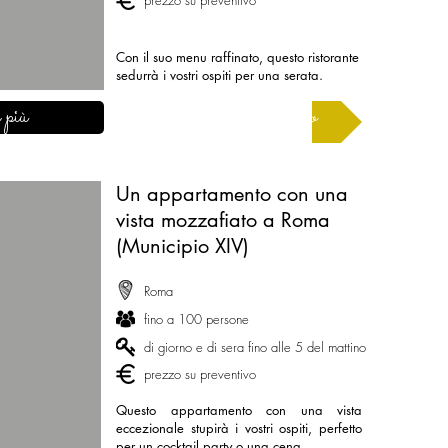
prezzo su preventivo
Con il suo menu raffinato, questo ristorante
sedurrà i vostri ospiti per una serata.
 più
Chiedi un preventivo
Un appartamento con una
vista mozzafiato a Roma
(Municipio XIV)
Roma
fino a 100 persone
di giorno e di sera fino alle 5 del mattino
prezzo su preventivo
Questo appartamento con una vista
eccezionale stupirà i vostri ospiti, perfetto
per un cocktail party o una cena