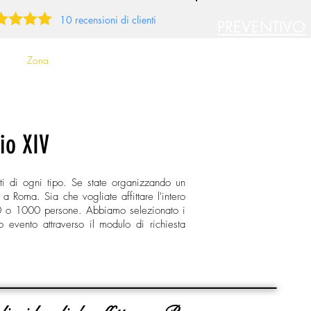
10 recensioni di clienti
PREVENTIVO
GRATUITO
Zona
Criteri specifici
io XIV
ti di ogni tipo. Se state organizzando un
a Roma. Sia che vogliate affittare l'intero
100 o 1000 persone. Abbiamo selezionato i
ro evento attraverso il modulo di richiesta