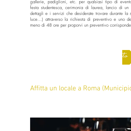
gallerie, padiglioni, etc. per qualsiasi tipo di even
festa studentesca, cerimonia di laurea, lancio di un 
dettagli e i servizi che desiderate trovare durante la se
luce...) attraverso la richiesta di preventivo e uno de
meno di 48 ore per proporvi un preventivo corrispondent
Chiedi subito
Affitta un locale a Roma (Municipi