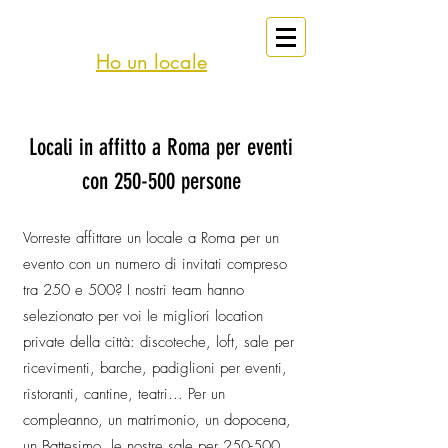
eventi
Affitto
Roma
Ho un locale
Locali in affitto a Roma per eventi
con 250-500 persone
Vorreste affittare un locale a Roma per un
evento con un numero di invitati compreso
tra 250 e 500? I nostri team hanno
selezionato per voi le migliori location
private della città: discoteche, loft, sale per
ricevimenti, barche, padiglioni per eventi,
ristoranti, cantine, teatri... Per un
compleanno, un matrimonio, un dopocena,
un Battesimo, le nostre sale per 250-500