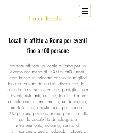
eventi
Affitto
Roma
Ho un locale
Locali in affitto a Roma per eventi
fino a 100 persone
Vorreste affittare un locale a Roma per un
evento con meno di 100 invitati? I nostri
team hanno selezionato per voi le migliori
location private della città: discoteche, loft,
sale da ricevimento, barche, padiglioni per
eventi, ristoranti, cantine, teatri... Per un
compleanno, un matrimonio, un dopocena,
un Battesimo, i nostri locali per meno di
100 persone possono essere presi in affitto
con la possibilità di noleggiare
intrattenimento, catering, servizi di
illuminazione o audio, addobbi, fotografo.