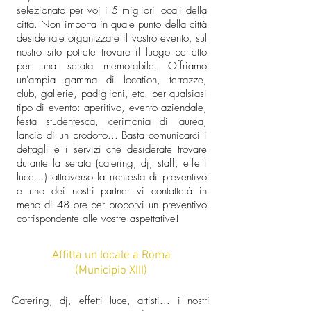
selezionato per voi i 5 migliori locali della
città. Non importa in quale punto della città
desideriate organizzare il vostro evento, sul
nostro sito potrete trovare il luogo perfetto
per una serata memorabile. Offriamo
un'ampia gamma di location, terrazze,
club, gallerie, padiglioni, etc. per qualsiasi
tipo di evento: aperitivo, evento aziendale,
festa studentesca, cerimonia di laurea,
lancio di un prodotto... Basta comunicarci i
dettagli e i servizi che desiderate trovare
durante la serata (catering, dj, staff, effetti
luce...) attraverso la richiesta di preventivo
e uno dei nostri partner vi contatterà in
meno di 48 ore per proporvi un preventivo
corrispondente alle vostre aspettative!
Affitta un locale a Roma
(Municipio XIII)
Catering, dj, effetti luce, artisti... i nostri