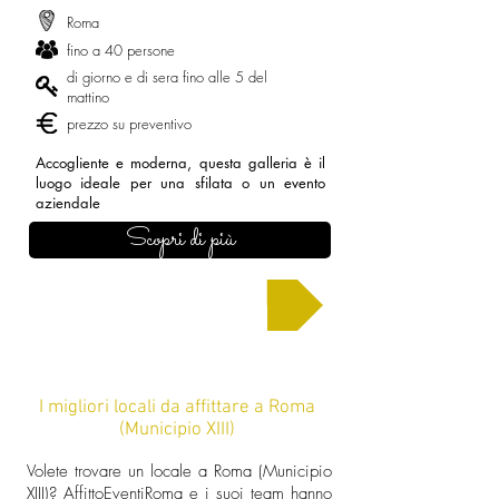
Roma
fino a 40 persone
di giorno e di sera fino alle 5 del
mattino
prezzo su preventivo
Accogliente e moderna, questa galleria è il
luogo ideale per una sfilata o un evento
aziendale
Scopri di più
Chiedi un preventivo
I migliori locali da affittare a Roma
(Municipio XIII)
Volete trovare un locale a Roma (Municipio
XIII)? AffittoEventiRoma e i suoi team hanno