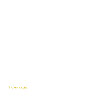
CONTATTI
roma@allianceevenement.com
SU DI NOI
Chi siamo
?
F.A.Q (domande frequenti)
Ho un locale
INFORMAZIONI