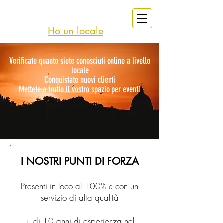
eventi
Affitto
Roma
Ho un locale
Verificate quanto siete conosciuti online a livello
locale
Conquistate nuovi clienti
Mettete a frutto il vostro spazio per eventi
I NOSTRI PUNTI DI FORZA
Presenti in loco al 100% e con un
servizio di alta qualità
+ di 10 anni di esperienza nel