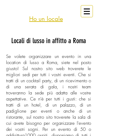
eventi
Affitto
Roma
Ho un locale
Locali di lusso in affitto a Roma
Se volete organizzare un evento in una
location di lusso a Roma, siete nel posto
giusto! Sul nostro sito web troverete le
migliori sedi per tutti i vostri eventi. Che si
tratti di un cocktail party, di un ricevimento o
di una serata di gala, i nostri team
troveranno la sede più adatta alle vostre
aspettative. Ce n'è per tutti i gusti: che si
tratti di un hotel, di un palazzo, di un
padiglione per eventi o anche di un
ristorante, sul nostro sito troverete la sala di
cui avete bisogno per organizzare l'evento
dei vostri sogni. Per un evento di 50 o
addirittura1000 ospiti, disponiamo di tutti i