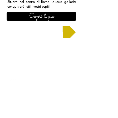
Situata nel centro di Roma, questa galleria
conquisterà tutti i vostri ospiti
Scopri di più
Chiedi un preventivo
CONTATTI
roma@allianceevenement.com
SU DI NOI
Chi siamo
?