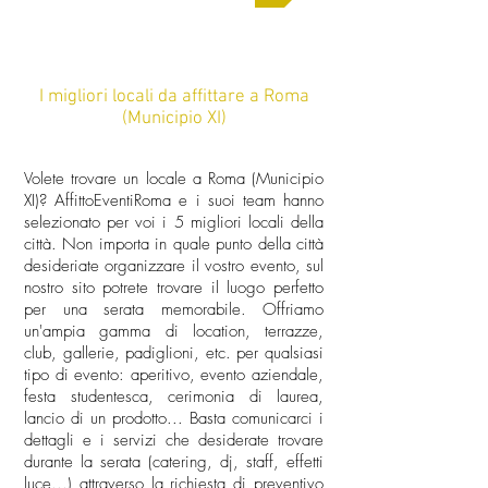
I migliori locali da affittare a Roma
(Municipio XI)
Volete trovare un locale a Roma (Municipio
XI)? AffittoEventiRoma e i suoi team hanno
selezionato per voi i 5 migliori locali della
città. Non importa in quale punto della città
desideriate organizzare il vostro evento, sul
nostro sito potrete trovare il luogo perfetto
per una serata memorabile. Offriamo
un'ampia gamma di location, terrazze,
club, gallerie, padiglioni, etc. per qualsiasi
tipo di evento: aperitivo, evento aziendale,
festa studentesca, cerimonia di laurea,
lancio di un prodotto... Basta comunicarci i
dettagli e i servizi che desiderate trovare
durante la serata (catering, dj, staff, effetti
luce...) attraverso la richiesta di preventivo