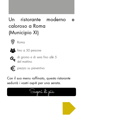
Un ristorante moderno e
caloroso a Roma
(Municipio XI)
Roma
fino a 50 persone
di giorno e di sera fino alle 5
del mattino
prezzo su preventivo
Con il suo menu raffinato, questo ristorante
sedurrà i vostri ospiti per una serata.
Scopri di più
Chiedi un preventivo