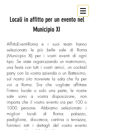
eventi
Affitto
Roma
Ho un locale
Locali in affitto per un evento nel
Municipio XI
AffittoEventiRoma e i suoi team hanno
selezionato le più belle sale di Roma
(Municipio XI) per i vostri eventi di ogni
tipo. Se state organizzando un matrimonio,
una festa con tutti i vostri amici, un cocktail
party con la vostra azienda o un Battesimo,
sul nostro sito troverete la sala che fa per
voi a Roma. Sia che vogliate affittare
l'intero locale o solo una parte, le nostre
sale sono a vostra disposizione, non
importa che il vostro evento sia per 100 o
1000 persone. Abbiamo selezionato i
migliori locali di Roma: palazzo,
padiglione, discoteca, cantina o terrazza,
forniteci tutti i dettagli del vostro evento