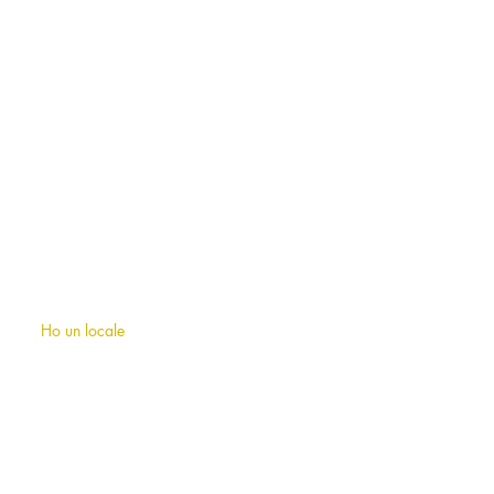
CONTATTI
roma@allianceevenement.com
SU DI NOI
Chi siamo
?
F.A.Q (domande frequenti)
Ho un locale
INFORMAZIONI
Note legali
Condizioni generali di utlizzo