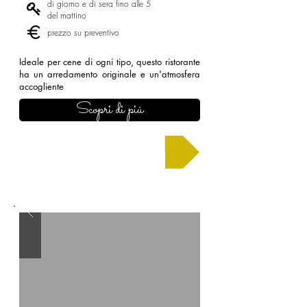
di giorno e di sera fino alle 5
del mattino
prezzo su preventivo
Ideale per cene di ogni tipo, questo ristorante
ha un arredamento originale e un'atmosfera
accogliente
Scopri di più
Chiedi un preventivo