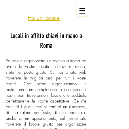
eventi
Affitto
Roma
Ho un locale
Locali in affitto chiavi in mano a
Roma
Se volete organizzare un evento a Roma ed
avere la vostra location chiavi in mano,
siete nel posto giusto! Sul nostro sito web
troverete le migliori sedi per tutti i vostri
eventi. Che stiate organizzando un
matrimonio, un compleanno o una cena, i
nostri team troveranno il locale che soddisfa
perfettamente le vostre aspettative. Ce n'è
per tutti i gusti: che si tratti di un ristorante,
di una salone per feste, di una terrazza o
anche di un appartamento, sul nostro sito
troverete il locale giusto per organizzare