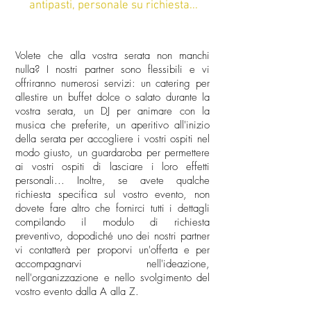
antipasti, personale su richiesta...
Volete che alla vostra serata non manchi
nulla? I nostri partner sono flessibili e vi
offriranno numerosi servizi: un catering per
allestire un buffet dolce o salato durante la
vostra serata, un DJ per animare con la
musica che preferite, un aperitivo all'inizio
della serata per accogliere i vostri ospiti nel
modo giusto, un guardaroba per permettere
ai vostri ospiti di lasciare i loro effetti
personali... Inoltre, se avete qualche
richiesta specifica sul vostro evento, non
dovete fare altro che fornirci tutti i dettagli
compilando il modulo di richiesta
preventivo, dopodiché uno dei nostri partner
vi contatterà per proporvi un'offerta e per
accompagnarvi nell'ideazione,
nell'organizzazione e nello svolgimento del
vostro evento dalla A alla Z.