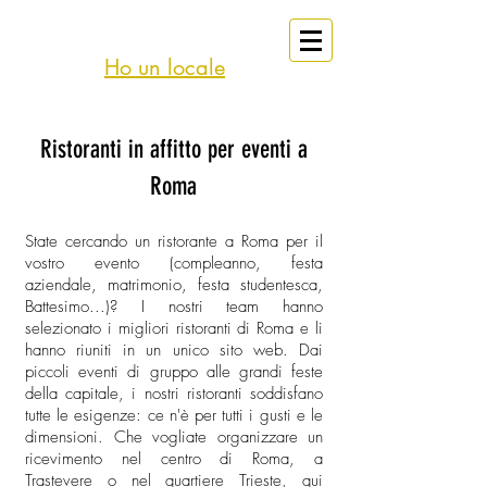
eventi
Affitto
Roma
Ho un locale
Ristoranti in affitto per eventi a
Roma
State cercando un ristorante a Roma per il
vostro evento (compleanno, festa
aziendale, matrimonio, festa studentesca,
Battesimo...)? I nostri team hanno
selezionato i migliori ristoranti di Roma e li
hanno riuniti in un unico sito web. Dai
piccoli eventi di gruppo alle grandi feste
della capitale, i nostri ristoranti soddisfano
tutte le esigenze: ce n'è per tutti i gusti e le
dimensioni. Che vogliate organizzare un
ricevimento nel centro di Roma, a
Trastevere o nel quartiere Trieste, qui