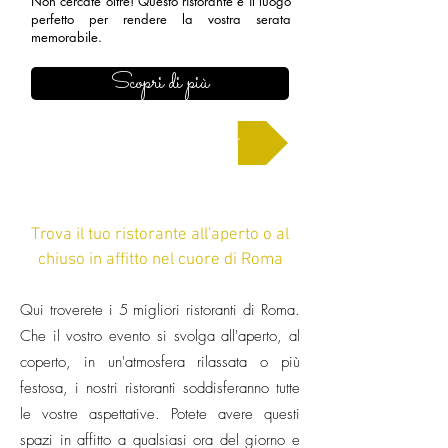
Non cercate oltre! Questo ristorante è il luogo
perfetto per rendere la vostra serata
memorabile.
Scopri di più
Chiedi un preventivo
Trova il tuo ristorante all'aperto o al
chiuso in affitto nel cuore di Roma
Qui troverete i 5 migliori ristoranti di Roma.
Che il vostro evento si svolga all'aperto, al
coperto, in un'atmosfera rilassata o più
festosa, i nostri ristoranti soddisferanno tutte
le vostre aspettative. Potete avere questi
spazi in affitto a qualsiasi ora del giorno e