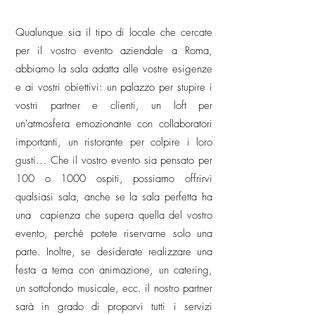
Qualunque sia il tipo di locale che cercate
per il vostro evento aziendale a Roma,
abbiamo la sala adatta alle vostre esigenze
e ai vostri obiettivi: un palazzo per stupire i
vostri partner e clienti, un loft per
un'atmosfera emozionante con collaboratori
importanti, un ristorante per colpire i loro
gusti... Che il vostro evento sia pensato per
100 o 1000 ospiti, possiamo offrirvi
qualsiasi sala, anche se la sala perfetta ha
una capienza che supera quella del vostro
evento, perché potete riservarne solo una
parte. Inoltre, se desiderate realizzare una
festa a tema con animazione, un catering,
un sottofondo musicale, ecc. il nostro partner
sarà in grado di proporvi tutti i servizi