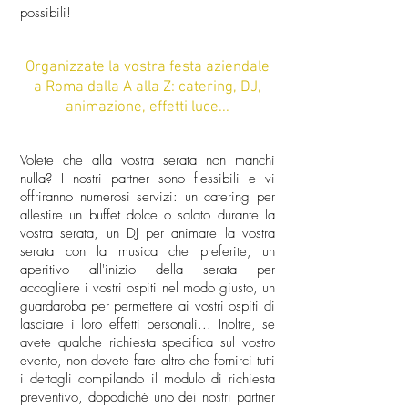
possibili!
Organizzate la vostra festa aziendale
a Roma dalla A alla Z: catering, DJ,
animazione, effetti luce...
Volete che alla vostra serata non manchi
nulla? I nostri partner sono flessibili e vi
offriranno numerosi servizi: un catering per
allestire un buffet dolce o salato durante la
vostra serata, un DJ per animare la vostra
serata con la musica che preferite, un
aperitivo all'inizio della serata per
accogliere i vostri ospiti nel modo giusto, un
guardaroba per permettere ai vostri ospiti di
lasciare i loro effetti personali... Inoltre, se
avete qualche richiesta specifica sul vostro
evento, non dovete fare altro che fornirci tutti
i dettagli compilando il modulo di richiesta
preventivo, dopodiché uno dei nostri partner