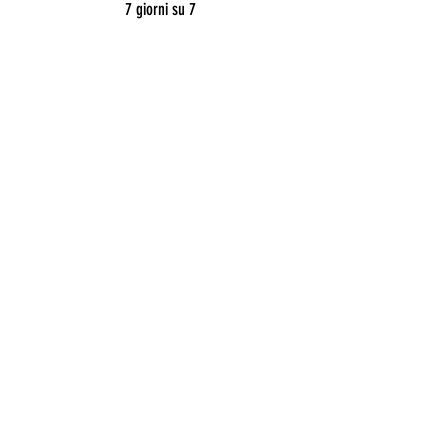
7 giorni su 7
CONTATTI
roma@allianceevenement.com
SU DI NOI
Chi siamo
?
F.A.Q (domande frequenti)
Ho un locale
INFORMAZIONI