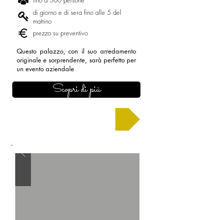
fino a 500 persone
di giorno e di sera fino alle 5 del
mattino
prezzo su preventivo
Questo palazzo, con il suo arredamento
originale e sorprendente, sarà perfetto per
un evento aziendale
Scopri di più
Chiedi un preventivo