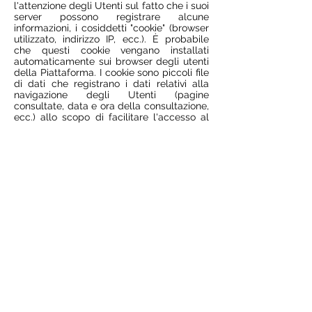
l'attenzione degli Utenti sul fatto che i suoi
server possono registrare alcune
informazioni, i cosiddetti "cookie" (browser
utilizzato, indirizzo IP, ecc.). È probabile
che questi cookie vengano installati
automaticamente sui browser degli utenti
della Piattaforma. I cookie sono piccoli file
di dati che registrano i dati relativi alla
navigazione degli Utenti (pagine
consultate, data e ora della consultazione,
ecc.) allo scopo di facilitare l'accesso al
Sito in particolare, e ai quali AFFITTO
EVENTI ROMA può avere accesso. La
maggior parte dei browser web accetta i
cookie per impostazione predefinita, ma
consente agli utenti di Internet di rifiutarli
modificando le preferenze del browser.
Accettando i presenti Termini e condizioni,
l'Utente acconsente al deposito di questi
cookie sul Sito web e può in qualsiasi
momento revocare questa decisione e
opporsi ad essi configurando il proprio
browser di conseguenza. Tuttavia, gli
Utenti riconoscono e accettano che, se
rifiutano la raccolta di cookie da parte di
AFFITTO EVENTI ROMA, alcuni aspetti del
Sito potrebbero non funzionare
normalmente o alcuni Contenuti