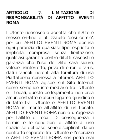
ARTICOLO 7. LIMITAZIONE DI
RESPONSABILITÀ DI AFFITTO EVENTI
ROMA
L'Utente riconosce e accetta che il Sito è
messo on-line e utilizzabile "così com'è",
per cui AFFITTO EVENTI ROMA declina
ogni garanzia di qualsiasi tipo, esplicita o
implicita, compresa, senza limitazione,
qualsiasi garanzia contro difetti nascosti o
garanzia che l'uso del Sito sarà sicuro,
veloce, ininterrotto, privo di errori o virus,
dati i vincoli inerenti alla fornitura di una
Piattaforma connessa a Internet. AFFITTO
EVENTI ROMA agisce sul Sito Internet
come semplice intermediario tra l'Utente
e i Locali, questo collegamento non crea
alcun contratto o alcun legame giuridico o
di fatto tra l'Utente e AFFITTO EVENTI
ROMA in merito all'affitto di un Locale.
AFFITTO EVENTI ROMA non è un'agenzia
per l'affitto di locali. Di conseguenza, i
termini e le condizioni di affitto di uno
spazio, se del caso, sono disciplinati da un
contratto separato tra l'Utente e l'esercizio
e AFFITTO EVENTI ROMA non potrà mai